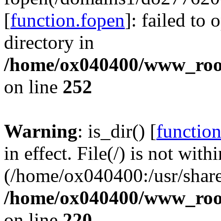
[
function.fopen
]: failed to
directory in
/home/ox040400/www_root/
on line
252
Warning
: is_dir() [
function
in effect. File(/) is not with
(/home/ox040400:/usr/share
/home/ox040400/www_root/
on line
220