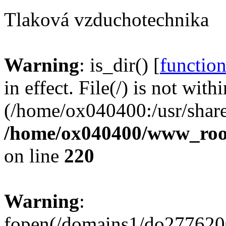
Tlaková vzduchotechnika
Warning
: is_dir() [
function
in effect. File(/) is not with
(/home/ox040400:/usr/share
/home/ox040400/www_root/
on line
220
Warning
:
fopen(/domains1/do2776200