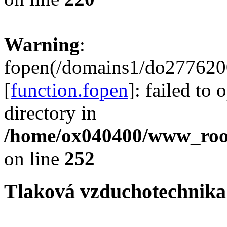
Warning
:
fopen(/domains1/do2776200
[
function.fopen
]: failed to
directory in
/home/ox040400/www_root/
on line
252
Tlaková vzduchotechnika